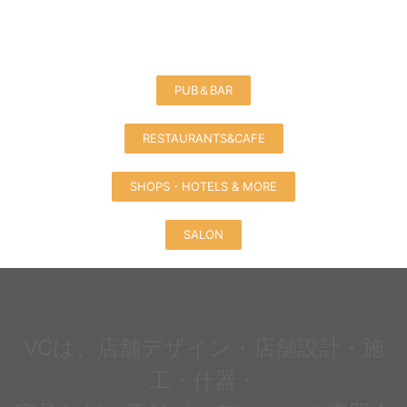
LIVRE HAIR DESIGN
otto dress
PUB＆BAR
RESTAURANTS&CAFE
SHOPS・HOTELS & MORE
SALON
VCは、店舗デザイン・店舗設計・施
工・什器・