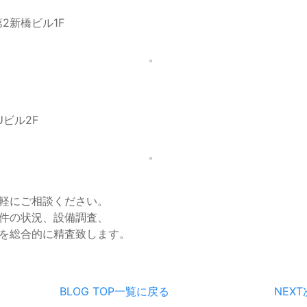
第2新橋ビル1F
Uビル2F
軽にご相談ください。
件の状況、設備調査、
を総合的に精査致します。
BLOG TOP
一覧に戻る
NEXT